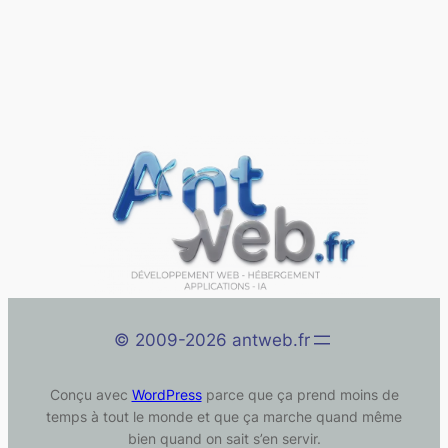
©️ 2009-2026 antweb.fr
Conçu avec
WordPress
parce que ça prend moins de
temps à tout le monde et que ça marche quand même
bien quand on sait s’en servir.