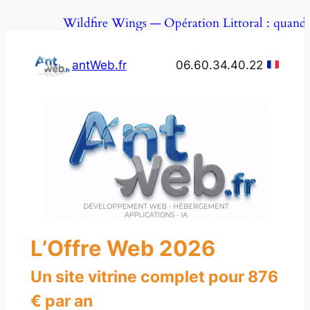
Aller
Wildfire Wings — Opération Littoral : quand
au
contenu
antWeb.fr
06.60.34.40.22
L’Offre Web 2026
Un site vitrine complet pour 876
€ par an