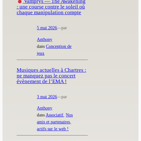
Vamprys — The Awakening
: une course contre le soleil où
chaque manipulation compte
5 mai 2026
—
par
Anthony
dans
Conception de
jeux
Musiques actuelles à Chartres :
ne manquez pas le concert
évènement de l’EMA !
3 mai 2026
—
par
Anthony
dans
Associatif
, 
Nos
amis et partenaires,
actifs sur le web !