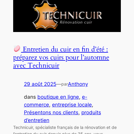
Entretien du cuir en fin d’été :
préparez vos cuirs pour l’automne
avec Technicuir
29 août 2025
—
Anthony
par
dans
boutique en ligne
, 
e-
commerce
, 
entreprise locale
, 
Présentons nos clients
, 
produits
d’entretien
Technicuir, spécialiste français de la rénovation et de
l’entretien du cuir depuis plus de 35 ans, vous