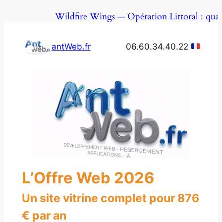
Aller
Wildfire Wings — Opération Littoral : quand un jeu
au
contenu
antWeb.fr
06.60.34.40.22
L’Offre Web 2026
Un site vitrine complet pour 876
€ par an