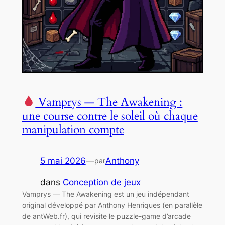
Vamprys — The Awakening :
une course contre le soleil où chaque
manipulation compte
5 mai 2026
—
Anthony
par
dans
Conception de jeux
Vamprys — The Awakening est un jeu indépendant
original développé par Anthony Henriques (en parallèle
de antWeb.fr), qui revisite le puzzle-game d’arcade