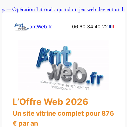
Aller
ration Littoral : quand un jeu web devient un hommage
au
contenu
antWeb.fr
06.60.34.40.22
L’Offre Web 2026
Un site vitrine complet pour 876
€ par an