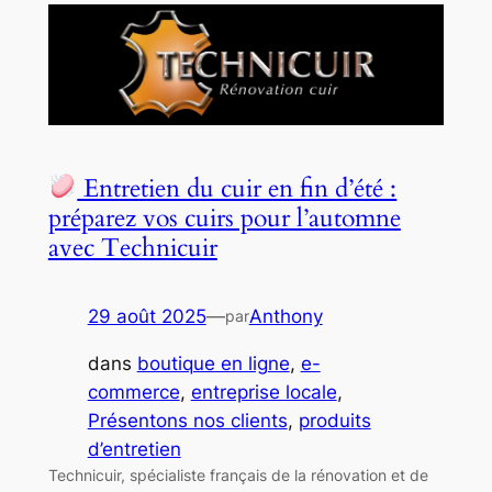
Entretien du cuir en fin d’été :
préparez vos cuirs pour l’automne
avec Technicuir
29 août 2025
—
Anthony
par
dans
boutique en ligne
, 
e-
commerce
, 
entreprise locale
, 
Présentons nos clients
, 
produits
d’entretien
Technicuir, spécialiste français de la rénovation et de