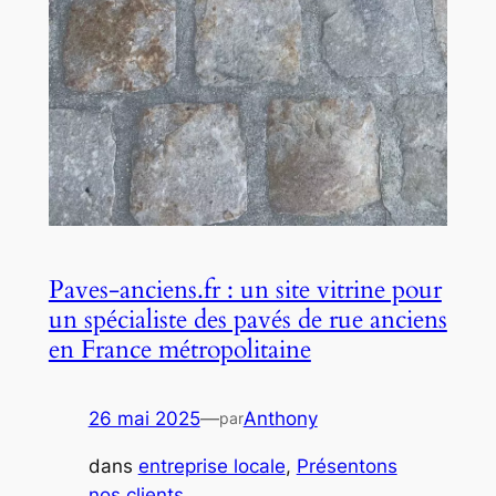
Paves-anciens.fr : un site vitrine pour
un spécialiste des pavés de rue anciens
en France métropolitaine
26 mai 2025
—
Anthony
par
dans
entreprise locale
, 
Présentons
nos clients