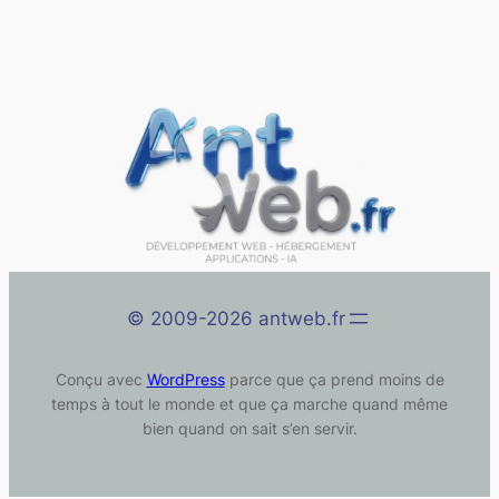
©️ 2009-2026 antweb.fr
Conçu avec
WordPress
parce que ça prend moins de
temps à tout le monde et que ça marche quand même
bien quand on sait s’en servir.