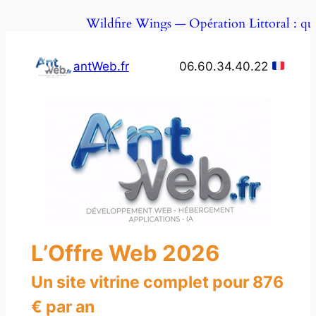
Aller
Wildfire Wings — Opération Littoral : qua
au
contenu
antWeb.fr
06.60.34.40.22
L’Offre Web 2026
Un site vitrine complet pour 876
€ par an