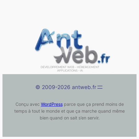
©️ 2009-2026 antweb.fr
Conçu avec
WordPress
parce que ça prend moins de
temps à tout le monde et que ça marche quand même
bien quand on sait s’en servir.